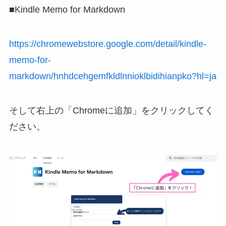
■Kindle Memo for Markdown
https://chromewebstore.google.com/detail/kindle-
memo-for-
markdown/hnhdcehgemfkldlnnioklbidihianpko?hl=ja
そして右上の「Chromeに追加」をクリックしてく
ださい。