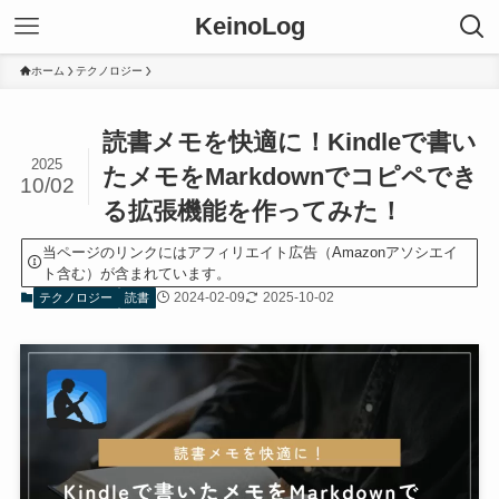
KeinoLog
ホーム
テクノロジー
読書メモを快適に！Kindleで書い
2025
たメモをMarkdownでコピペでき
10/02
る拡張機能を作ってみた！
当ページのリンクにはアフィリエイト広告（Amazonアソシエイ
ト含む）が含まれています。
2024-02-09
2025-10-02
テクノロジー
読書